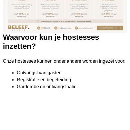
Waarvoor kun je hostesses
inzetten?
Onze hostesses kunnen onder andere worden ingezet voor:
Ontvangst van gasten
Registratie en begeleiding
Garderobe en ontvangstbalie
Uitserveren van hapjes en drankjes
Champagne-, cocktail- of amuse service
Beurs- en standondersteuning
VIP-ontvangst
Promotionele activatie
Walking service tijdens events