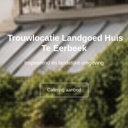
Trouwlocatie Landgoed Huis
Te Eerbeek
Inspirerend en landelijke omgeving
Catering aanbod