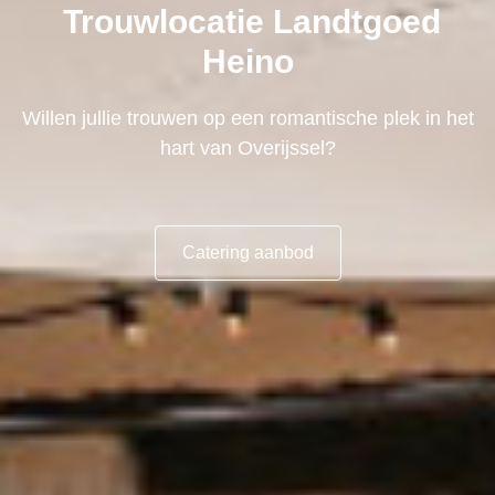
Trouwlocatie Landtgoed
Heino
Willen jullie trouwen op een romantische plek in het
hart van Overijssel?
Catering aanbod