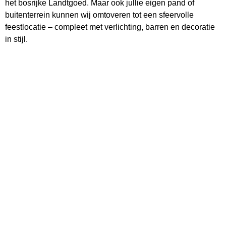
het bosrijke Landtgoed. Maar ook jullie eigen pand of
buitenterrein kunnen wij omtoveren tot een sfeervolle
feestlocatie – compleet met verlichting, barren en decoratie
in stijl.
Geen stress, wel feest
Bij een 25-jarig jubileum wil je maar één ding: samen vieren.
Wij zorgen dat alles klopt. Zodat jij je kunt richten op je
gasten. Ons team denkt vooruit, schakelt snel en zorgt dat
elk moment soepel verloopt. Van ontvangst tot afsluiter, alles
is geregeld. Met liefde voor het vak en oog voor detail.
Klaar om het jubileum te vieren?
Neem contact met ons op en ontdek wat er allemaal
mogelijk is. We denken graag met jullie
events
mee.