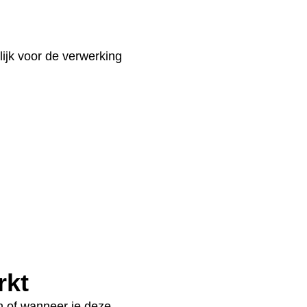
ijk voor de verwerking
rkt
 of wanneer je deze