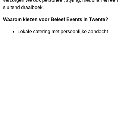
verzorgen we ook personeel, styling, meubilair en een
sluitend draaiboek.
Waarom kiezen voor Beleef Events in Twente?
Lokale catering met persoonlijke aandacht
Specialist in tuinfeesten, walking diners en
foodtrailers
Flexibel inzetbaar: van 20 tot 2000 gasten
Seizoensgebonden menu’s, ambachtelijk bereid
Eén vast aanspreekpunt en heldere communicatie
Laat jouw gasten genieten van catering die niet alleen
lekker is, maar ook klopt tot in de details. Vraag vandaag
nog vrijblijvend een offerte aan en ontdek wat wij voor jouw
feest of event in Hengelo kunnen betekenen.